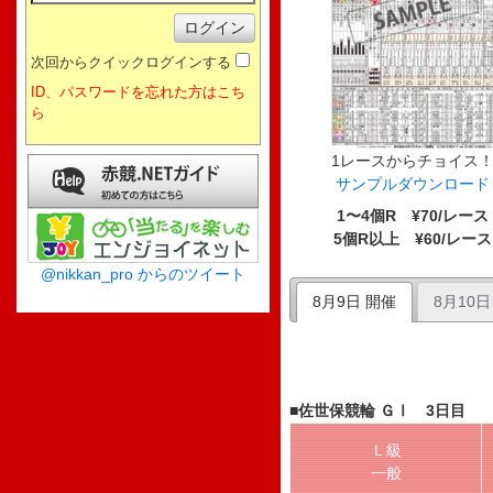
次回からクイックログインする
ID、パスワードを忘れた方はこち
ら
1レースからチョイス
サンプルダウンロード
1〜4個R ¥70/レース
5個R以上 ¥60/レース
@nikkan_pro からのツイート
8月9日 開催
8月10日
■佐世保競輪 ＧⅠ 3日目
Ｌ級
一般