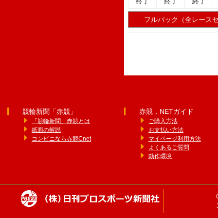
終了
終了
終了
フルパック（全レース
競輪新聞「赤競」
赤競．NETガイド
「競輪新聞」赤競とは
ご購入方法
紙面の解説
お支払い方法
コンビニなら赤競Cnet
マイページ利用方法
よくあるご質問
動作環境