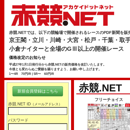
赤競.NETでは、以下の競輪場で開催されるレースのPDF新聞を販
京王閣・立川・川崎・大宮・松戸・千葉・取
小倉ナイターと全場のGⅢ以上の開催レース
価格改定のお知らせ
平成27年1月1日発行分から赤競.NETの販売価格を改訂いたします。
今後とも変わらぬご愛顧を賜りますよう、お願い申し上げます。
1〜4R 70円/R | 5R〜 60円/R
赤競.NET
新規会員登録はこちら
フリーチョイス
赤競.NET ID
（メールアドレス）
パスワード